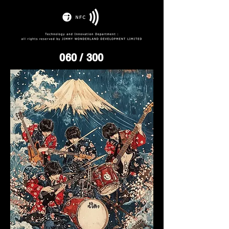
060
/ 300