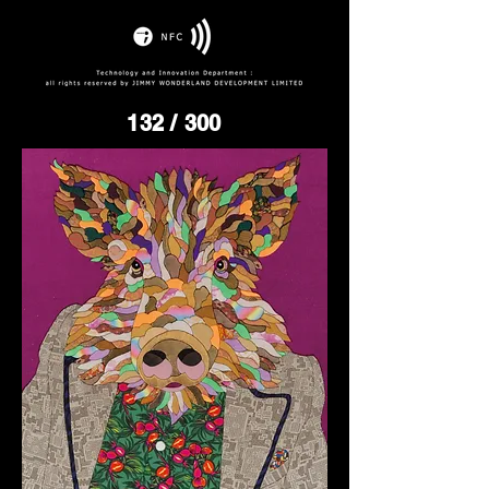
132
/ 300