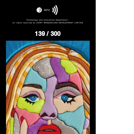
139
/ 300