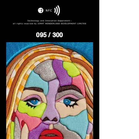
095
/ 300