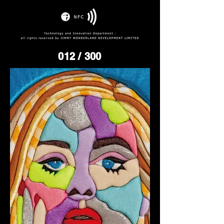
012
/ 300