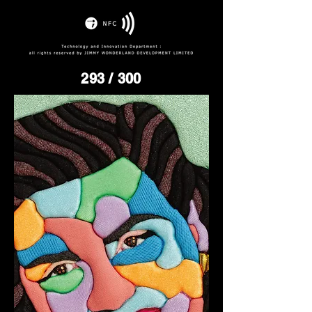
293
/ 300