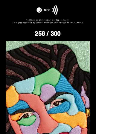
256
/ 300