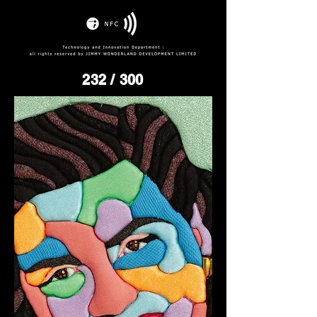
232
/ 300