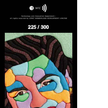
225
/ 300