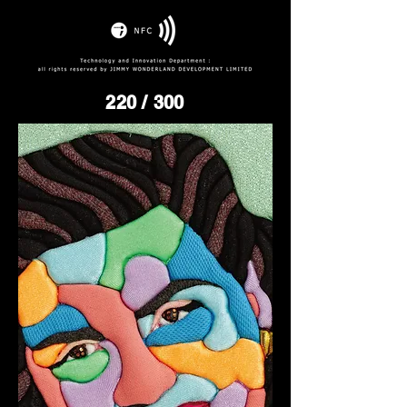
220
/ 300