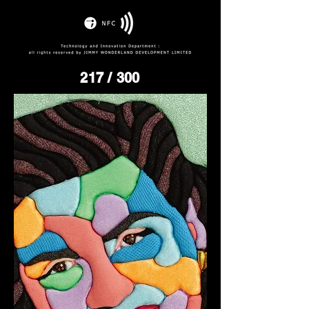
217
/ 300