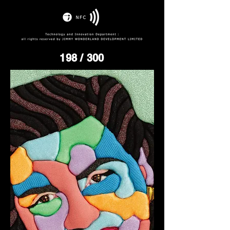
198
/ 300