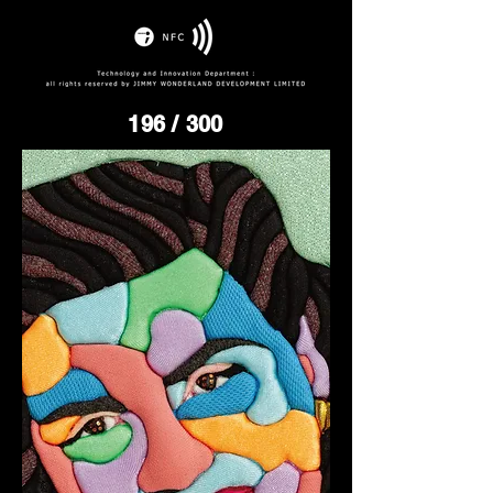
196
/ 300