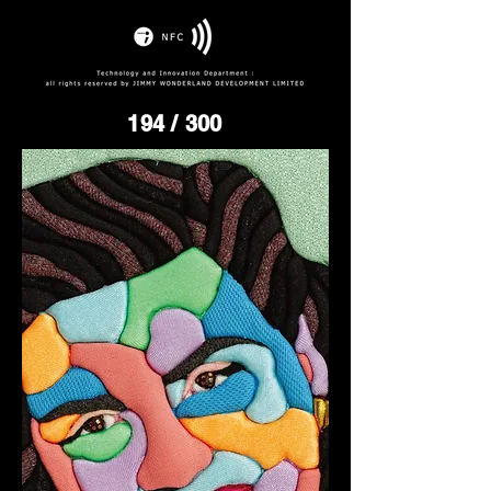
194
/ 300