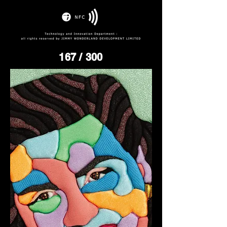
167
/ 300