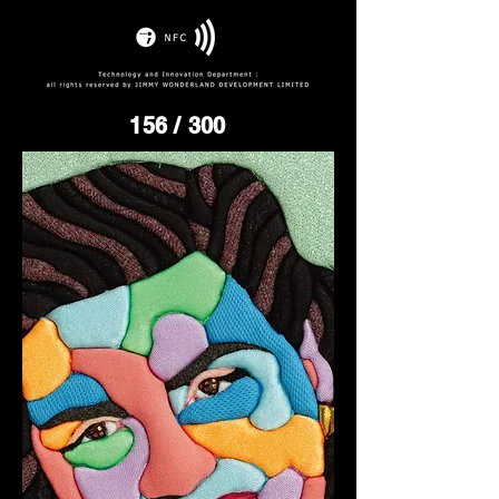
156
/ 300