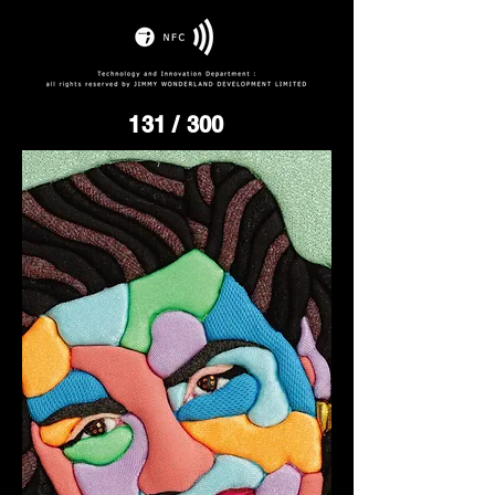
131
/ 300