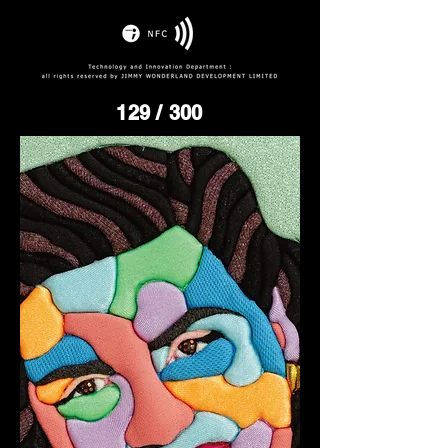
129
/ 300