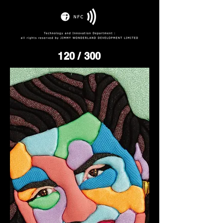
120
/ 300