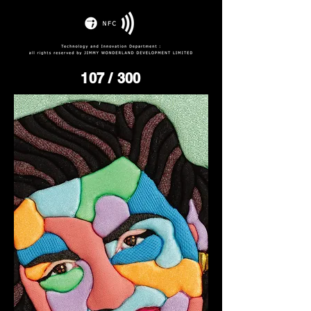
107
/ 300