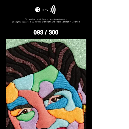
093
/ 300