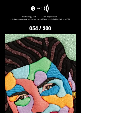
054
/ 300