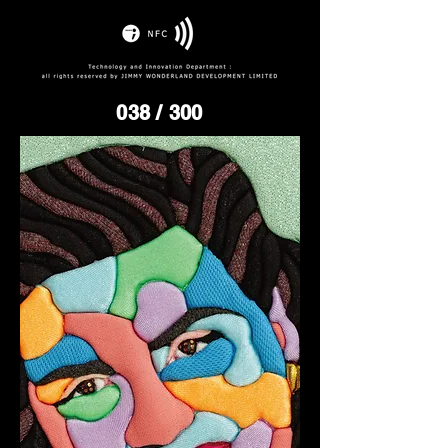
038
/ 300