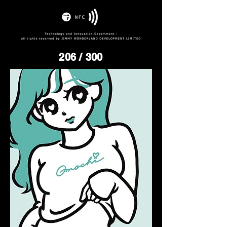
206
/ 300