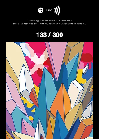
133
/ 300