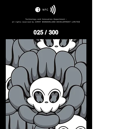
025
/ 300