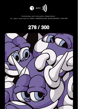
278
/ 300