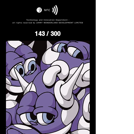
143
/ 300