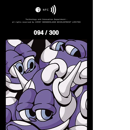
094
/ 300