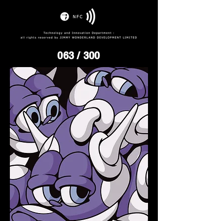
063
/ 300