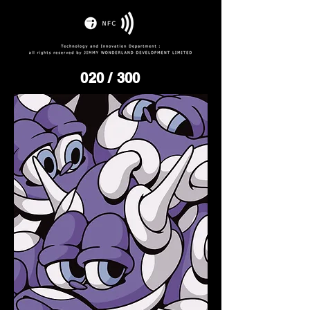
020
/ 300